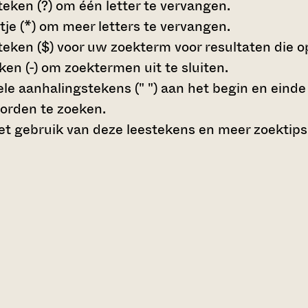
teken (?)
om één letter te vervangen.
tje (*)
om meer letters te vervangen.
teken ($)
voor uw zoekterm voor resultaten die op 
en (-)
om zoektermen uit te sluiten.
le aanhalingstekens (" ")
aan het begin en eind
orden te zoeken.
t gebruik van deze leestekens en meer zoektips