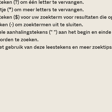
teken (?)
om één letter te vervangen.
tje (*)
om meer letters te vervangen.
teken ($)
voor uw zoekterm voor resultaten die op 
en (-)
om zoektermen uit te sluiten.
le aanhalingstekens (" ")
aan het begin en eind
orden te zoeken.
t gebruik van deze leestekens en meer zoektips