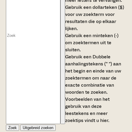
meer letters te vervangen.
Gebruik een
dollarteken ($)
voor uw zoekterm voor
resultaten die op elkaar
lijken.
Gebruik een
minteken (-)
om zoektermen uit te
sluiten.
Gebruik een
Dubbele
aanhalingstekens (" ")
aan
het begin en einde van uw
zoektermen om naar de
exacte combinatie van
woorden te zoeken.
Voorbeelden van het
gebruik van deze
leestekens en meer
zoektips vindt u
hier
.
Zoek
Uitgebreid zoeken