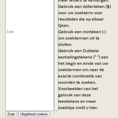
meer letters te vervangen.
Gebruik een
dollarteken ($)
voor uw zoekterm voor
resultaten die op elkaar
lijken.
Gebruik een
minteken (-)
om zoektermen uit te
sluiten.
Gebruik een
Dubbele
aanhalingstekens (" ")
aan
het begin en einde van uw
zoektermen om naar de
exacte combinatie van
woorden te zoeken.
Voorbeelden van het
gebruik van deze
leestekens en meer
zoektips vindt u
hier
.
Zoek
Uitgebreid zoeken