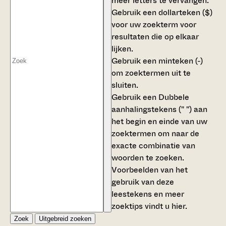
meer letters te vervangen.
Gebruik een
dollarteken ($)
voor uw zoekterm voor
resultaten die op elkaar
lijken.
Gebruik een
minteken (-)
om zoektermen uit te
sluiten.
Gebruik een
Dubbele
aanhalingstekens (" ")
aan
het begin en einde van uw
zoektermen om naar de
exacte combinatie van
woorden te zoeken.
Voorbeelden van het
gebruik van deze
leestekens en meer
zoektips vindt u
hier
.
Zoek
Uitgebreid zoeken