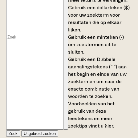
meer letters te vervangen.
Gebruik een
dollarteken ($)
voor uw zoekterm voor
resultaten die op elkaar
lijken.
Gebruik een
minteken (-)
om zoektermen uit te
sluiten.
Gebruik een
Dubbele
aanhalingstekens (" ")
aan
het begin en einde van uw
zoektermen om naar de
exacte combinatie van
woorden te zoeken.
Voorbeelden van het
gebruik van deze
leestekens en meer
zoektips vindt u
hier
.
Zoek
Uitgebreid zoeken