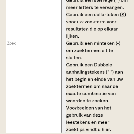
Gebruik een
sterretje (*)
om
meer letters te vervangen.
Gebruik een
dollarteken ($)
voor uw zoekterm voor
resultaten die op elkaar
lijken.
Gebruik een
minteken (-)
om zoektermen uit te
sluiten.
Gebruik een
Dubbele
aanhalingstekens (" ")
aan
het begin en einde van uw
zoektermen om naar de
exacte combinatie van
woorden te zoeken.
Voorbeelden van het
gebruik van deze
leestekens en meer
zoektips vindt u
hier
.