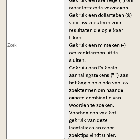
Gebruik een
sterretje (*)
om
meer letters te vervangen.
Gebruik een
dollarteken ($)
voor uw zoekterm voor
resultaten die op elkaar
lijken.
Gebruik een
minteken (-)
om zoektermen uit te
sluiten.
Gebruik een
Dubbele
aanhalingstekens (" ")
aan
het begin en einde van uw
zoektermen om naar de
exacte combinatie van
woorden te zoeken.
Voorbeelden van het
gebruik van deze
leestekens en meer
zoektips vindt u
hier
.