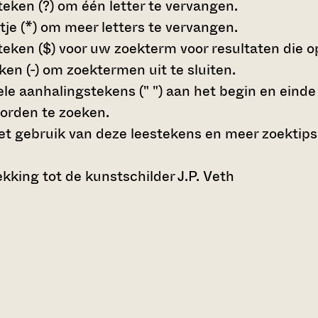
teken (?)
om één letter te vervangen.
tje (*)
om meer letters te vervangen.
teken ($)
voor uw zoekterm voor resultaten die op 
en (-)
om zoektermen uit te sluiten.
le aanhalingstekens (" ")
aan het begin en eind
orden te zoeken.
t gebruik van deze leestekens en meer zoektips
king tot de kunstschilder J.P. Veth