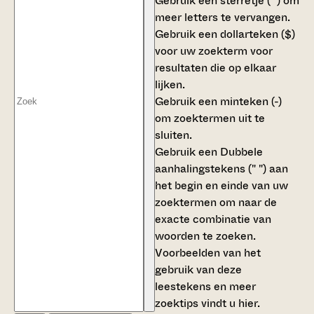
Gebruik een
sterretje (*)
om
meer letters te vervangen.
Gebruik een
dollarteken ($)
voor uw zoekterm voor
resultaten die op elkaar
lijken.
Gebruik een
minteken (-)
om zoektermen uit te
sluiten.
Gebruik een
Dubbele
aanhalingstekens (" ")
aan
het begin en einde van uw
zoektermen om naar de
exacte combinatie van
woorden te zoeken.
Voorbeelden van het
gebruik van deze
leestekens en meer
zoektips vindt u
hier
.