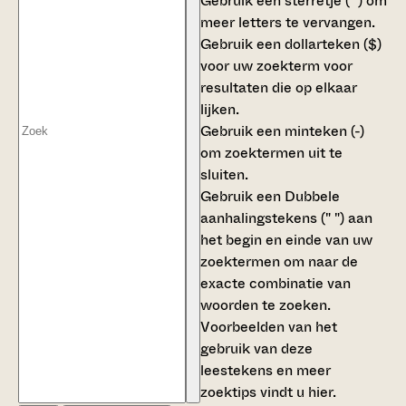
Gebruik een
sterretje (*)
om
meer letters te vervangen.
Gebruik een
dollarteken ($)
voor uw zoekterm voor
resultaten die op elkaar
lijken.
Gebruik een
minteken (-)
om zoektermen uit te
sluiten.
Gebruik een
Dubbele
aanhalingstekens (" ")
aan
het begin en einde van uw
zoektermen om naar de
exacte combinatie van
woorden te zoeken.
Voorbeelden van het
gebruik van deze
leestekens en meer
zoektips vindt u
hier
.