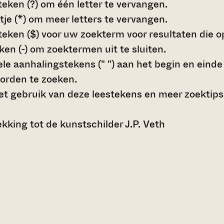
teken (?)
om één letter te vervangen.
tje (*)
om meer letters te vervangen.
teken ($)
voor uw zoekterm voor resultaten die op 
en (-)
om zoektermen uit te sluiten.
le aanhalingstekens (" ")
aan het begin en eind
orden te zoeken.
t gebruik van deze leestekens en meer zoektips
king tot de kunstschilder J.P. Veth