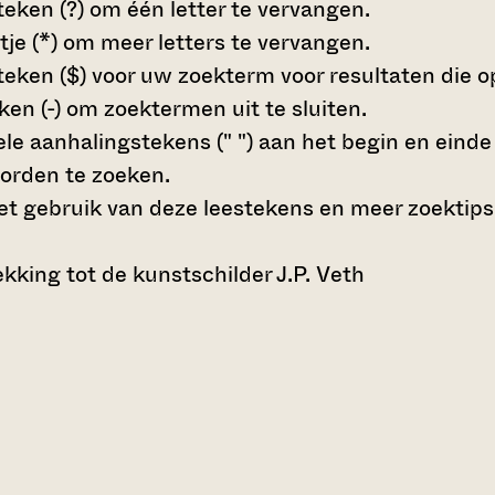
teken (?)
om één letter te vervangen.
tje (*)
om meer letters te vervangen.
teken ($)
voor uw zoekterm voor resultaten die op 
en (-)
om zoektermen uit te sluiten.
le aanhalingstekens (" ")
aan het begin en eind
orden te zoeken.
t gebruik van deze leestekens en meer zoektips
king tot de kunstschilder J.P. Veth