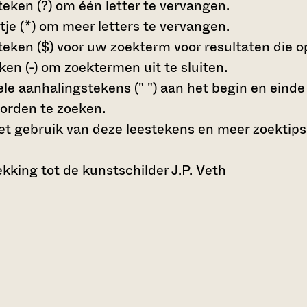
teken (?)
om één letter te vervangen.
tje (*)
om meer letters te vervangen.
teken ($)
voor uw zoekterm voor resultaten die op 
en (-)
om zoektermen uit te sluiten.
le aanhalingstekens (" ")
aan het begin en eind
orden te zoeken.
t gebruik van deze leestekens en meer zoektips
king tot de kunstschilder J.P. Veth