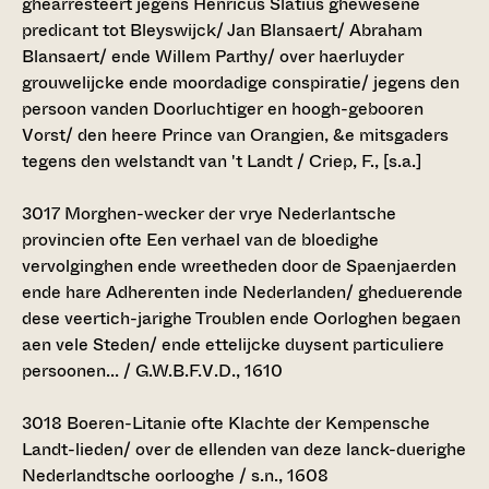
ghearresteert jegens Henricus Slatius ghewesene
predicant tot Bleyswijck/ Jan Blansaert/ Abraham
Blansaert/ ende Willem Parthy/ over haerluyder
grouwelijcke ende moordadige conspiratie/ jegens den
persoon vanden Doorluchtiger en hoogh-gebooren
Vorst/ den heere Prince van Orangien, &e mitsgaders
tegens den welstandt van 't Landt / Criep, F., [s.a.]
3017
Morghen-wecker der vrye Nederlantsche
provincien ofte Een verhael van de bloedighe
vervolginghen ende wreetheden door de Spaenjaerden
ende hare Adherenten inde Nederlanden/ gheduerende
dese veertich-jarighe Troublen ende Oorloghen begaen
aen vele Steden/ ende ettelijcke duysent particuliere
persoonen... / G.W.B.F.V.D., 1610
3018
Boeren-Litanie ofte Klachte der Kempensche
Landt-lieden/ over de ellenden van deze lanck-duerighe
Nederlandtsche oorlooghe / s.n., 1608