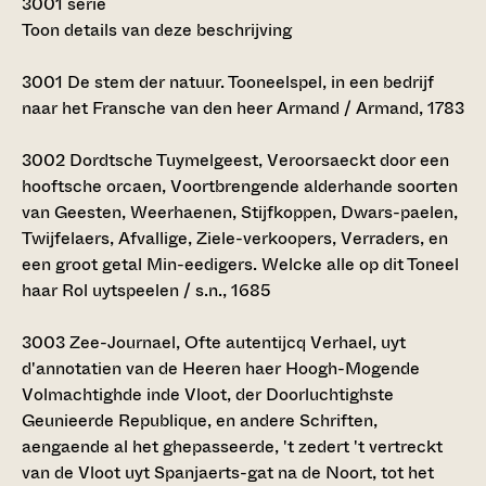
3001 serie
Toon details van deze beschrijving
3001
De stem der natuur. Tooneelspel, in een bedrijf
naar het Fransche van den heer Armand / Armand, 1783
3002
Dordtsche Tuymelgeest, Veroorsaeckt door een
hooftsche orcaen, Voortbrengende alderhande soorten
van Geesten, Weerhaenen, Stijfkoppen, Dwars-paelen,
Twijfelaers, Afvallige, Ziele-verkoopers, Verraders, en
een groot getal Min-eedigers. Welcke alle op dit Toneel
haar Rol uytspeelen / s.n., 1685
3003
Zee-Journael, Ofte autentijcq Verhael, uyt
d'annotatien van de Heeren haer Hoogh-Mogende
Volmachtighde inde Vloot, der Doorluchtighste
Geunieerde Republique, en andere Schriften,
aengaende al het ghepasseerde, 't zedert 't vertreckt
van de Vloot uyt Spanjaerts-gat na de Noort, tot het