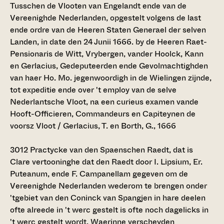
Tusschen de Vlooten van Engelandt ende van de
Vereenighde Nederlanden, opgestelt volgens de last
ende ordre van de Heeren Staten Generael der selven
Landen, in date den 24 Junii 1666. by de Heeren Raet-
Pensionaris de Witt, Vrybergen, vander Hoolck, Kann
en Gerlacius, Gedeputeerden ende Gevolmachtighden
van haer Ho. Mo. jegenwoordigh in de Wielingen zijnde,
tot expeditie ende over 't employ van de selve
Nederlantsche Vloot, na een curieus examen vande
Hooft-Officieren, Commandeurs en Capiteynen de
voorsz Vloot / Gerlacius, T. en Borth, G., 1666
3012
Practycke van den Spaenschen Raedt, dat is
Clare vertooninghe dat den Raedt door I. Lipsium, Er.
Puteanum, ende F. Campanellam gegeven om de
Vereenighde Nederlanden wederom te brengen onder
'tgebiet van den Coninck van Spangjen in hare deelen
ofte alreede in 't werc gestelt is ofte noch dagelicks in
't werc gestelt wordt. Waerinne verscheyden