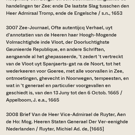
handelingen ter Zee: ende De laatste Slag tusschen den
Heer Admiraal Tromp, ende de Engelsche / s.n., 1653
3007
Zee-Journael, Ofte autentijcq Verhael, uyt
d'annotatien van de Heeren haer Hoogh-Mogende
Volmachtighde inde Vloot, der Doorluchtighste
Geunieerde Republique, en andere Schriften,
aengaende al het ghepasseerde, 't zedert 't vertreckt
van de Vloot uyt Spanjaerts-gat na de Noort, tot het
wederkeeren voor Goeree, met alle voorvallen in Zee,
ontmoetingen, ghevecht in Noorwegen, tempeesten, en
wat in 't generael en particulier voorgevallen en
geschiedt is, van den 13 Juny tot den 6 Octob. 1665 /
Appelboom, J. e.a., 1665
3008
Brief Van de Heer Vice-Admirael de Ruyter, Aen
de Ho: Mog. Heeren Staten Generael Der Ver-eenighde
Nederlanden / Ruyter, Michiel Ad. de, [1665]