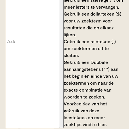
Gebruik een
sterretje (*)
om
meer letters te vervangen.
Gebruik een
dollarteken ($)
voor uw zoekterm voor
resultaten die op elkaar
lijken.
Gebruik een
minteken (-)
om zoektermen uit te
sluiten.
Gebruik een
Dubbele
aanhalingstekens (" ")
aan
het begin en einde van uw
zoektermen om naar de
exacte combinatie van
woorden te zoeken.
Voorbeelden van het
gebruik van deze
leestekens en meer
zoektips vindt u
hier
.