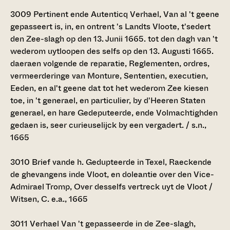
3009
Pertinent ende Autenticq Verhael, Van al 't geene
gepasseert is, in, en ontrent 's Landts Vloote, t'sedert
den Zee-slagh op den 13. Junii 1665. tot den dagh van 't
wederom uytloopen des selfs op den 13. Augusti 1665.
daeraen volgende de reparatie, Reglementen, ordres,
vermeerderinge van Monture, Sententien, executien,
Eeden, en al't geene dat tot het wederom Zee kiesen
toe, in 't generael, en particulier, by d'Heeren Staten
generael, en hare Gedeputeerde, ende Volmachtighden
gedaen is, seer curieuselijck by een vergadert. / s.n.,
1665
3010
Brief vande h. Gedupteerde in Texel, Raeckende
de ghevangens inde Vloot, en doleantie over den Vice-
Admirael Tromp, Over desselfs vertreck uyt de Vloot /
Witsen, C. e.a., 1665
3011
Verhael Van 't gepasseerde in de Zee-slagh,