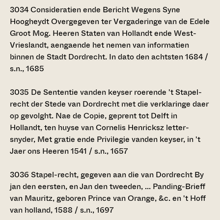
3034
Consideratien ende Bericht Wegens Syne
Hoogheydt Overgegeven ter Vergaderinge van de Edele
Groot Mog. Heeren Staten van Hollandt ende West-
Vrieslandt, aengaende het nemen van informatien
binnen de Stadt Dordrecht. In dato den achtsten 1684 /
s.n., 1685
3035
De Sententie vanden keyser roerende 't Stapel-
recht der Stede van Dordrecht met die verklaringe daer
op gevolght. Nae de Copie, geprent tot Delft in
Hollandt, ten huyse van Cornelis Henricksz letter-
snyder, Met gratie ende Privilegie vanden keyser, in 't
Jaer ons Heeren 1541 / s.n., 1657
3036
Stapel-recht, gegeven aan die van Dordrecht By
jan den eersten, en Jan den tweeden, ... Panding-Brieff
van Mauritz, geboren Prince van Orange, &c. en 't Hoff
van holland, 1588 / s.n., 1697