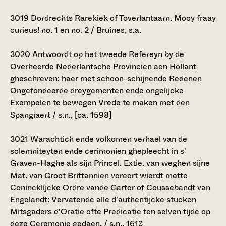
3019
Dordrechts Rarekiek of Toverlantaarn. Mooy fraay
curieus! no. 1 en no. 2 / Bruines, s.a.
3020
Antwoordt op het tweede Refereyn by de
Overheerde Nederlantsche Provincien aen Hollant
gheschreven: haer met schoon-schijnende Redenen
Ongefondeerde dreygementen ende ongelijcke
Exempelen te bewegen Vrede te maken met den
Spangiaert / s.n., [ca. 1598]
3021
Warachtich ende volkomen verhael van de
solemniteyten ende cerimonien ghepleecht in s'
Graven-Haghe als sijn Princel. Extie. van weghen sijne
Mat. van Groot Brittannien vereert wierdt mette
Conincklijcke Ordre vande Garter of Coussebandt van
Engelandt: Vervatende alle d'authentijcke stucken
Mitsgaders d'Oratie ofte Predicatie ten selven tijde op
deze Ceremonie gedaen. / s.n., 1613