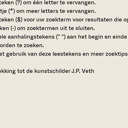
teken (?)
om één letter te vervangen.
tje (*)
om meer letters te vervangen.
teken ($)
voor uw zoekterm voor resultaten die op 
en (-)
om zoektermen uit te sluiten.
le aanhalingstekens (" ")
aan het begin en eind
orden te zoeken.
t gebruik van deze leestekens en meer zoektips
king tot de kunstschilder J.P. Veth