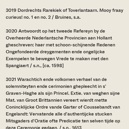
3019
Dordrechts Rarekiek of Toverlantaarn. Mooy fraay
curieus! no. 1 en no. 2 / Bruines, s.a.
3020
Antwoordt op het tweede Refereyn by de
Overheerde Nederlantsche Provincien aen Hollant
gheschreven: haer met schoon-schijnende Redenen
Ongefondeerde dreygementen ende ongelijcke
Exempelen te bewegen Vrede te maken met den
Spangiaert / s.n., [ca. 1598]
3021
Warachtich ende volkomen verhael van de
solemniteyten ende cerimonien ghepleecht in s'
Graven-Haghe als sijn Princel. Extie. van weghen sijne
Mat. van Groot Brittannien vereert wierdt mette
Conincklijcke Ordre vande Garter of Coussebandt van
Engelandt: Vervatende alle d'authentijcke stucken
Mitsgaders d'Oratie ofte Predicatie ten selven tijde op
deze Ceremonie gedaen. / s.n., 1613