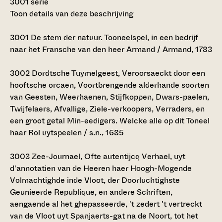
3001 serie
Toon details van deze beschrijving
3001
De stem der natuur. Tooneelspel, in een bedrijf
naar het Fransche van den heer Armand / Armand, 1783
3002
Dordtsche Tuymelgeest, Veroorsaeckt door een
hooftsche orcaen, Voortbrengende alderhande soorten
van Geesten, Weerhaenen, Stijfkoppen, Dwars-paelen,
Twijfelaers, Afvallige, Ziele-verkoopers, Verraders, en
een groot getal Min-eedigers. Welcke alle op dit Toneel
haar Rol uytspeelen / s.n., 1685
3003
Zee-Journael, Ofte autentijcq Verhael, uyt
d'annotatien van de Heeren haer Hoogh-Mogende
Volmachtighde inde Vloot, der Doorluchtighste
Geunieerde Republique, en andere Schriften,
aengaende al het ghepasseerde, 't zedert 't vertreckt
van de Vloot uyt Spanjaerts-gat na de Noort, tot het