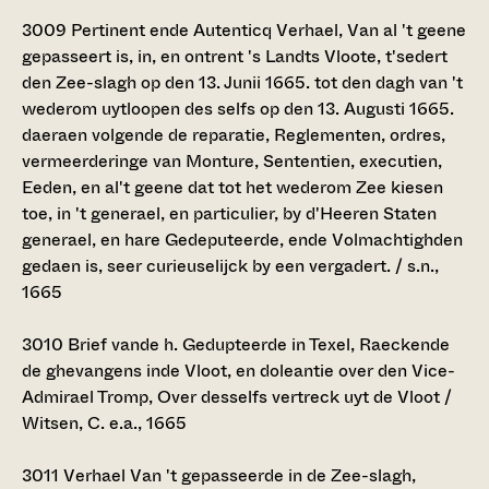
3009
Pertinent ende Autenticq Verhael, Van al 't geene
gepasseert is, in, en ontrent 's Landts Vloote, t'sedert
den Zee-slagh op den 13. Junii 1665. tot den dagh van 't
wederom uytloopen des selfs op den 13. Augusti 1665.
daeraen volgende de reparatie, Reglementen, ordres,
vermeerderinge van Monture, Sententien, executien,
Eeden, en al't geene dat tot het wederom Zee kiesen
toe, in 't generael, en particulier, by d'Heeren Staten
generael, en hare Gedeputeerde, ende Volmachtighden
gedaen is, seer curieuselijck by een vergadert. / s.n.,
1665
3010
Brief vande h. Gedupteerde in Texel, Raeckende
de ghevangens inde Vloot, en doleantie over den Vice-
Admirael Tromp, Over desselfs vertreck uyt de Vloot /
Witsen, C. e.a., 1665
3011
Verhael Van 't gepasseerde in de Zee-slagh,