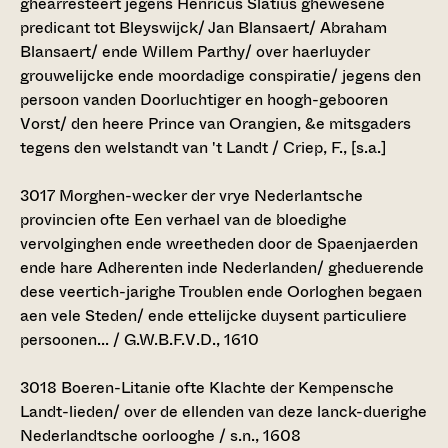
ghearresteert jegens Henricus Slatius ghewesene
predicant tot Bleyswijck/ Jan Blansaert/ Abraham
Blansaert/ ende Willem Parthy/ over haerluyder
grouwelijcke ende moordadige conspiratie/ jegens den
persoon vanden Doorluchtiger en hoogh-gebooren
Vorst/ den heere Prince van Orangien, &e mitsgaders
tegens den welstandt van 't Landt / Criep, F., [s.a.]
3017
Morghen-wecker der vrye Nederlantsche
provincien ofte Een verhael van de bloedighe
vervolginghen ende wreetheden door de Spaenjaerden
ende hare Adherenten inde Nederlanden/ gheduerende
dese veertich-jarighe Troublen ende Oorloghen begaen
aen vele Steden/ ende ettelijcke duysent particuliere
persoonen... / G.W.B.F.V.D., 1610
3018
Boeren-Litanie ofte Klachte der Kempensche
Landt-lieden/ over de ellenden van deze lanck-duerighe
Nederlandtsche oorlooghe / s.n., 1608