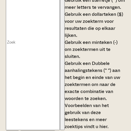
Gebruik een
sterretje (*)
om
meer letters te vervangen.
Gebruik een
dollarteken ($)
voor uw zoekterm voor
resultaten die op elkaar
lijken.
Gebruik een
minteken (-)
om zoektermen uit te
sluiten.
Gebruik een
Dubbele
aanhalingstekens (" ")
aan
het begin en einde van uw
zoektermen om naar de
exacte combinatie van
woorden te zoeken.
Voorbeelden van het
gebruik van deze
leestekens en meer
zoektips vindt u
hier
.