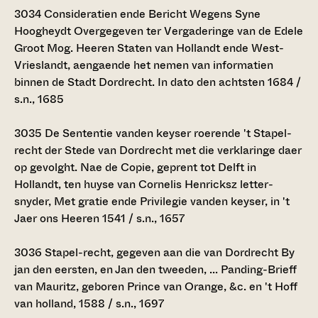
3034
Consideratien ende Bericht Wegens Syne
Hoogheydt Overgegeven ter Vergaderinge van de Edele
Groot Mog. Heeren Staten van Hollandt ende West-
Vrieslandt, aengaende het nemen van informatien
binnen de Stadt Dordrecht. In dato den achtsten 1684 /
s.n., 1685
3035
De Sententie vanden keyser roerende 't Stapel-
recht der Stede van Dordrecht met die verklaringe daer
op gevolght. Nae de Copie, geprent tot Delft in
Hollandt, ten huyse van Cornelis Henricksz letter-
snyder, Met gratie ende Privilegie vanden keyser, in 't
Jaer ons Heeren 1541 / s.n., 1657
3036
Stapel-recht, gegeven aan die van Dordrecht By
jan den eersten, en Jan den tweeden, ... Panding-Brieff
van Mauritz, geboren Prince van Orange, &c. en 't Hoff
van holland, 1588 / s.n., 1697