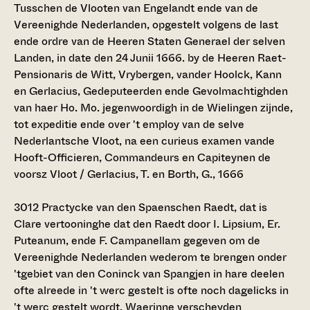
Tusschen de Vlooten van Engelandt ende van de
Vereenighde Nederlanden, opgestelt volgens de last
ende ordre van de Heeren Staten Generael der selven
Landen, in date den 24 Junii 1666. by de Heeren Raet-
Pensionaris de Witt, Vrybergen, vander Hoolck, Kann
en Gerlacius, Gedeputeerden ende Gevolmachtighden
van haer Ho. Mo. jegenwoordigh in de Wielingen zijnde,
tot expeditie ende over 't employ van de selve
Nederlantsche Vloot, na een curieus examen vande
Hooft-Officieren, Commandeurs en Capiteynen de
voorsz Vloot / Gerlacius, T. en Borth, G., 1666
3012
Practycke van den Spaenschen Raedt, dat is
Clare vertooninghe dat den Raedt door I. Lipsium, Er.
Puteanum, ende F. Campanellam gegeven om de
Vereenighde Nederlanden wederom te brengen onder
'tgebiet van den Coninck van Spangjen in hare deelen
ofte alreede in 't werc gestelt is ofte noch dagelicks in
't werc gestelt wordt. Waerinne verscheyden