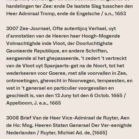
handelingen ter Zee: ende De laatste Slag tusschen den
Heer Admiraal Tromp, ende de Engelsche / s.n., 1653
3007
Zee-Journael, Ofte autentijcq Verhael, uyt
d'annotatien van de Heeren haer Hoogh-Mogende
Volmachtighde inde Vloot, der Doorluchtighste
Geunieerde Republique, en andere Schriften,
aengaende al het ghepasseerde, 't zedert 't vertreckt
van de Vloot uyt Spanjaerts-gat na de Noort, tot het
wederkeeren voor Goeree, met alle voorvallen in Zee,
ontmoetingen, ghevecht in Noorwegen, tempeesten, en
wat in 't generael en particulier voorgevallen en
geschiedt is, van den 13 Juny tot den 6 Octob. 1665 /
Appelboom, J. e.a., 1665
3008
Brief Van de Heer Vice-Admirael de Ruyter, Aen
de Ho: Mog. Heeren Staten Generael Der Ver-eenighde
Nederlanden / Ruyter, Michiel Ad. de, [1665]