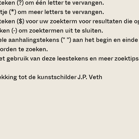
teken (?)
om één letter te vervangen.
tje (*)
om meer letters te vervangen.
teken ($)
voor uw zoekterm voor resultaten die op 
en (-)
om zoektermen uit te sluiten.
le aanhalingstekens (" ")
aan het begin en eind
orden te zoeken.
t gebruik van deze leestekens en meer zoektips
king tot de kunstschilder J.P. Veth