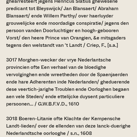
ghearresteert jegens Henricus Slatius ghewesene
predicant tot Bleyswijck/ Jan Blansaert/ Abraham
Blansaert/ ende Willem Parthy/ over haerluyder
grouwelijcke ende moordadige conspiratie/ jegens den
persoon vanden Doorluchtiger en hoogh-gebooren
Vorst/ den heere Prince van Orangien, &e mitsgaders
tegens den welstandt van 't Landt / Criep, F., [s.a.]
3017
Morghen-wecker der vrye Nederlantsche
provincien ofte Een verhael van de bloedighe
vervolginghen ende wreetheden door de Spaenjaerden
ende hare Adherenten inde Nederlanden/ gheduerende
dese veertich-jarighe Troublen ende Oorloghen begaen
aen vele Steden/ ende ettelijcke duysent particuliere
persoonen... / G.W.B.F.V.D., 1610
3018
Boeren-Litanie ofte Klachte der Kempensche
Landt-lieden/ over de ellenden van deze lanck-duerighe
Nederlandtsche oorlooghe / s.n., 1608