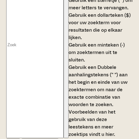
Gebruik een
sterretje (*)
om
meer letters te vervangen.
Gebruik een
dollarteken ($)
voor uw zoekterm voor
resultaten die op elkaar
lijken.
Gebruik een
minteken (-)
om zoektermen uit te
sluiten.
Gebruik een
Dubbele
aanhalingstekens (" ")
aan
het begin en einde van uw
zoektermen om naar de
exacte combinatie van
woorden te zoeken.
Voorbeelden van het
gebruik van deze
leestekens en meer
zoektips vindt u
hier
.