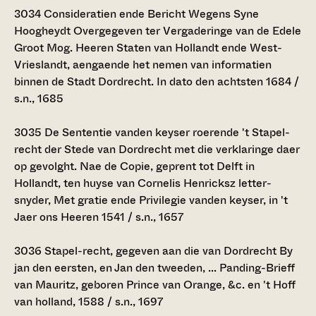
3034
Consideratien ende Bericht Wegens Syne
Hoogheydt Overgegeven ter Vergaderinge van de Edele
Groot Mog. Heeren Staten van Hollandt ende West-
Vrieslandt, aengaende het nemen van informatien
binnen de Stadt Dordrecht. In dato den achtsten 1684 /
s.n., 1685
3035
De Sententie vanden keyser roerende 't Stapel-
recht der Stede van Dordrecht met die verklaringe daer
op gevolght. Nae de Copie, geprent tot Delft in
Hollandt, ten huyse van Cornelis Henricksz letter-
snyder, Met gratie ende Privilegie vanden keyser, in 't
Jaer ons Heeren 1541 / s.n., 1657
3036
Stapel-recht, gegeven aan die van Dordrecht By
jan den eersten, en Jan den tweeden, ... Panding-Brieff
van Mauritz, geboren Prince van Orange, &c. en 't Hoff
van holland, 1588 / s.n., 1697