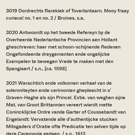
3019
Dordrechts Rarekiek of Toverlantaarn. Mooy fraay
curieus! no. 1 en no. 2 / Bruines, s.a.
3020
Antwoordt op het tweede Refereyn by de
Overheerde Nederlantsche Provincien aen Hollant
gheschreven: haer met schoon-schijnende Redenen
Ongefondeerde dreygementen ende ongelijcke
Exempelen te bewegen Vrede te maken met den
Spangiaert / s.n., [ca. 1598]
3021
Warachtich ende volkomen verhael van de
solemniteyten ende cerimonien ghepleecht in s'
Graven-Haghe als sijn Princel. Extie. van weghen sijne
Mat. van Groot Brittannien vereert wierdt mette
Conincklijcke Ordre vande Garter of Coussebandt van
Engelandt: Vervatende alle d'authentijcke stucken
Mitsgaders d'Oratie ofte Predicatie ten selven tijde op
deze Ceremonie gedaen. / s.n., 1613