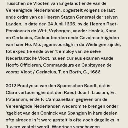
Tusschen de Vlooten van Engelandt ende van de
Vereenighde Nederlanden, opgestelt volgens de last
ende ordre van de Heeren Staten Generael der selven
Landen, in date den 24 Junii 1666. by de Heeren Raet-
Pensionaris de Witt, Vrybergen, vander Hoolck, Kann
en Gerlacius, Gedeputeerden ende Gevolmachtighden
van haer Ho. Mo. jegenwoordigh in de Wielingen zijnde,
tot expeditie ende over 't employ van de selve
Nederlantsche Vloot, na een curieus examen vande
Hooft-Officieren, Commandeurs en Capiteynen de
voorsz Vloot / Gerlacius, T. en Borth, G., 1666
3012
Practycke van den Spaenschen Raedt, dat is
Clare vertooninghe dat den Raedt door I. Lipsium, Er.
Puteanum, ende F. Campanellam gegeven om de
Vereenighde Nederlanden wederom te brengen onder
'tgebiet van den Coninck van Spangjen in hare deelen
ofte alreede in 't werc gestelt is ofte noch dagelicks in
't werc gestelt wordt. Waerinne verscheyden