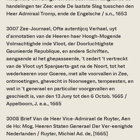
handelingen ter Zee: ende De laatste Slag tusschen den
Heer Admiraal Tromp, ende de Engelsche / s.n., 1653
3007
Zee-Journael, Ofte autentijcq Verhael, uyt
d'annotatien van de Heeren haer Hoogh-Mogende
Volmachtighde inde Vloot, der Doorluchtighste
Geunieerde Republique, en andere Schriften,
aengaende al het ghepasseerde, 't zedert 't vertreckt
van de Vloot uyt Spanjaerts-gat na de Noort, tot het
wederkeeren voor Goeree, met alle voorvallen in Zee,
ontmoetingen, ghevecht in Noorwegen, tempeesten, en
wat in 't generael en particulier voorgevallen en
geschiedt is, van den 13 Juny tot den 6 Octob. 1665 /
Appelboom, J. e.a., 1665
3008
Brief Van de Heer Vice-Admirael de Ruyter, Aen
de Ho: Mog. Heeren Staten Generael Der Ver-eenighde
Nederlanden / Ruyter, Michiel Ad. de, [1665]