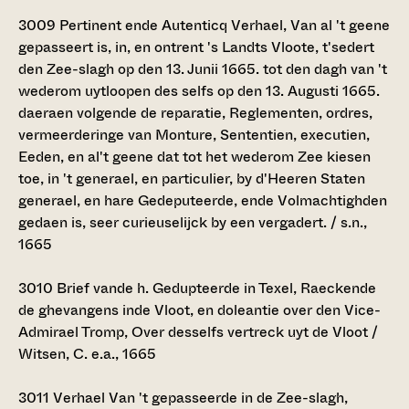
3009
Pertinent ende Autenticq Verhael, Van al 't geene
gepasseert is, in, en ontrent 's Landts Vloote, t'sedert
den Zee-slagh op den 13. Junii 1665. tot den dagh van 't
wederom uytloopen des selfs op den 13. Augusti 1665.
daeraen volgende de reparatie, Reglementen, ordres,
vermeerderinge van Monture, Sententien, executien,
Eeden, en al't geene dat tot het wederom Zee kiesen
toe, in 't generael, en particulier, by d'Heeren Staten
generael, en hare Gedeputeerde, ende Volmachtighden
gedaen is, seer curieuselijck by een vergadert. / s.n.,
1665
3010
Brief vande h. Gedupteerde in Texel, Raeckende
de ghevangens inde Vloot, en doleantie over den Vice-
Admirael Tromp, Over desselfs vertreck uyt de Vloot /
Witsen, C. e.a., 1665
3011
Verhael Van 't gepasseerde in de Zee-slagh,