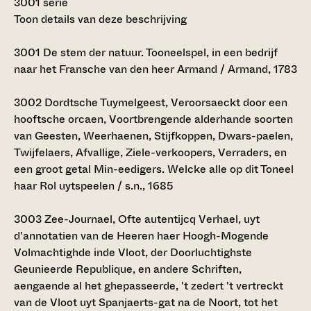
3001 serie
Toon details van deze beschrijving
3001
De stem der natuur. Tooneelspel, in een bedrijf
naar het Fransche van den heer Armand / Armand, 1783
3002
Dordtsche Tuymelgeest, Veroorsaeckt door een
hooftsche orcaen, Voortbrengende alderhande soorten
van Geesten, Weerhaenen, Stijfkoppen, Dwars-paelen,
Twijfelaers, Afvallige, Ziele-verkoopers, Verraders, en
een groot getal Min-eedigers. Welcke alle op dit Toneel
haar Rol uytspeelen / s.n., 1685
3003
Zee-Journael, Ofte autentijcq Verhael, uyt
d'annotatien van de Heeren haer Hoogh-Mogende
Volmachtighde inde Vloot, der Doorluchtighste
Geunieerde Republique, en andere Schriften,
aengaende al het ghepasseerde, 't zedert 't vertreckt
van de Vloot uyt Spanjaerts-gat na de Noort, tot het