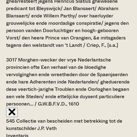
ghearresteert jegens Henricus Slatius ghewesene
predicant tot Bleyswijck/ Jan Blansaert/ Abraham
Blansaert/ ende Willem Parthy/ over haerluyder
grouwelijcke ende moordadige conspiratie/ jegens den
persoon vanden Doorluchtiger en hoogh-gebooren
Vorst/ den heere Prince van Orangien, &e mitsgaders
tegens den welstandt van 't Landt / Criep, F., [s.a.]
3017
Morghen-wecker der vrye Nederlantsche
provincien ofte Een verhael van de bloedighe
vervolginghen ende wreetheden door de Spaenjaerden
ende hare Adherenten inde Nederlanden/ gheduerende
dese veertich-jarighe Troublen ende Oorloghen begaen
aen vele Steden/ ende ettelijcke duysent particuliere
persoonen... / G.W.B.F.V.D., 1610
545 Collectie van bescheiden met betrekking tot de
kunstschilder J.P. Veth
Inventaris