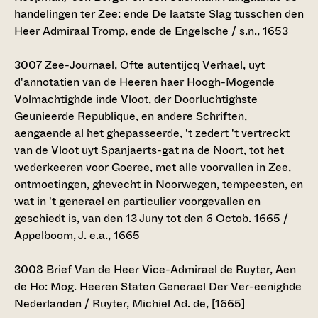
handelingen ter Zee: ende De laatste Slag tusschen den
Heer Admiraal Tromp, ende de Engelsche / s.n., 1653
3007
Zee-Journael, Ofte autentijcq Verhael, uyt
d'annotatien van de Heeren haer Hoogh-Mogende
Volmachtighde inde Vloot, der Doorluchtighste
Geunieerde Republique, en andere Schriften,
aengaende al het ghepasseerde, 't zedert 't vertreckt
van de Vloot uyt Spanjaerts-gat na de Noort, tot het
wederkeeren voor Goeree, met alle voorvallen in Zee,
ontmoetingen, ghevecht in Noorwegen, tempeesten, en
wat in 't generael en particulier voorgevallen en
geschiedt is, van den 13 Juny tot den 6 Octob. 1665 /
Appelboom, J. e.a., 1665
3008
Brief Van de Heer Vice-Admirael de Ruyter, Aen
de Ho: Mog. Heeren Staten Generael Der Ver-eenighde
Nederlanden / Ruyter, Michiel Ad. de, [1665]