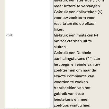
Gebruik een
sterretje (*)
om
meer letters te vervangen.
Gebruik een
dollarteken ($)
voor uw zoekterm voor
resultaten die op elkaar
lijken.
Gebruik een
minteken (-)
om zoektermen uit te
sluiten.
Gebruik een
Dubbele
aanhalingstekens (" ")
aan
het begin en einde van uw
zoektermen om naar de
exacte combinatie van
woorden te zoeken.
Voorbeelden van het
gebruik van deze
leestekens en meer
zoektips vindt u
hier
.