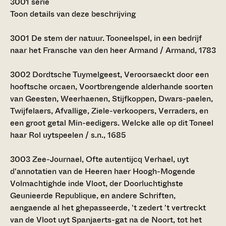
3001 serie
Toon details van deze beschrijving
3001
De stem der natuur. Tooneelspel, in een bedrijf
naar het Fransche van den heer Armand / Armand, 1783
3002
Dordtsche Tuymelgeest, Veroorsaeckt door een
hooftsche orcaen, Voortbrengende alderhande soorten
van Geesten, Weerhaenen, Stijfkoppen, Dwars-paelen,
Twijfelaers, Afvallige, Ziele-verkoopers, Verraders, en
een groot getal Min-eedigers. Welcke alle op dit Toneel
haar Rol uytspeelen / s.n., 1685
3003
Zee-Journael, Ofte autentijcq Verhael, uyt
d'annotatien van de Heeren haer Hoogh-Mogende
Volmachtighde inde Vloot, der Doorluchtighste
Geunieerde Republique, en andere Schriften,
aengaende al het ghepasseerde, 't zedert 't vertreckt
van de Vloot uyt Spanjaerts-gat na de Noort, tot het