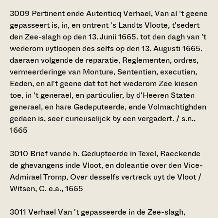
3009
Pertinent ende Autenticq Verhael, Van al 't geene
gepasseert is, in, en ontrent 's Landts Vloote, t'sedert
den Zee-slagh op den 13. Junii 1665. tot den dagh van 't
wederom uytloopen des selfs op den 13. Augusti 1665.
daeraen volgende de reparatie, Reglementen, ordres,
vermeerderinge van Monture, Sententien, executien,
Eeden, en al't geene dat tot het wederom Zee kiesen
toe, in 't generael, en particulier, by d'Heeren Staten
generael, en hare Gedeputeerde, ende Volmachtighden
gedaen is, seer curieuselijck by een vergadert. / s.n.,
1665
3010
Brief vande h. Gedupteerde in Texel, Raeckende
de ghevangens inde Vloot, en doleantie over den Vice-
Admirael Tromp, Over desselfs vertreck uyt de Vloot /
Witsen, C. e.a., 1665
3011
Verhael Van 't gepasseerde in de Zee-slagh,