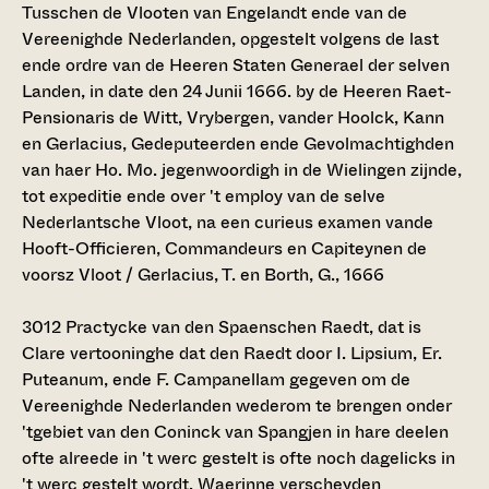
Tusschen de Vlooten van Engelandt ende van de
Vereenighde Nederlanden, opgestelt volgens de last
ende ordre van de Heeren Staten Generael der selven
Landen, in date den 24 Junii 1666. by de Heeren Raet-
Pensionaris de Witt, Vrybergen, vander Hoolck, Kann
en Gerlacius, Gedeputeerden ende Gevolmachtighden
van haer Ho. Mo. jegenwoordigh in de Wielingen zijnde,
tot expeditie ende over 't employ van de selve
Nederlantsche Vloot, na een curieus examen vande
Hooft-Officieren, Commandeurs en Capiteynen de
voorsz Vloot / Gerlacius, T. en Borth, G., 1666
3012
Practycke van den Spaenschen Raedt, dat is
Clare vertooninghe dat den Raedt door I. Lipsium, Er.
Puteanum, ende F. Campanellam gegeven om de
Vereenighde Nederlanden wederom te brengen onder
'tgebiet van den Coninck van Spangjen in hare deelen
ofte alreede in 't werc gestelt is ofte noch dagelicks in
't werc gestelt wordt. Waerinne verscheyden