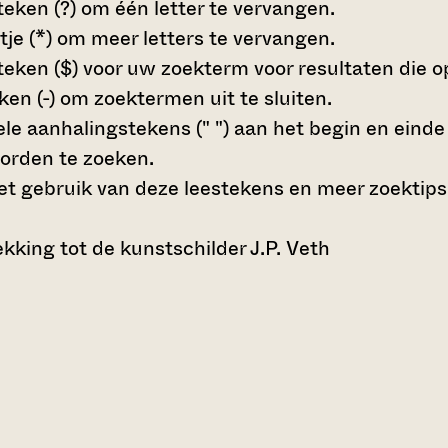
teken (?)
om één letter te vervangen.
tje (*)
om meer letters te vervangen.
teken ($)
voor uw zoekterm voor resultaten die op 
en (-)
om zoektermen uit te sluiten.
le aanhalingstekens (" ")
aan het begin en eind
orden te zoeken.
t gebruik van deze leestekens en meer zoektips
king tot de kunstschilder J.P. Veth