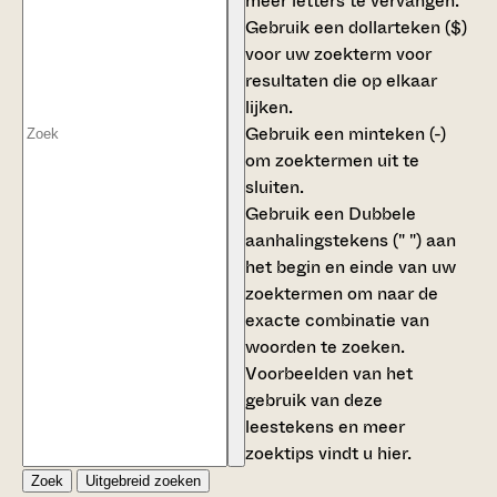
meer letters te vervangen.
Gebruik een
dollarteken ($)
voor uw zoekterm voor
resultaten die op elkaar
lijken.
Gebruik een
minteken (-)
om zoektermen uit te
sluiten.
Gebruik een
Dubbele
aanhalingstekens (" ")
aan
het begin en einde van uw
zoektermen om naar de
exacte combinatie van
woorden te zoeken.
Voorbeelden van het
gebruik van deze
leestekens en meer
zoektips vindt u
hier
.
Zoek
Uitgebreid zoeken