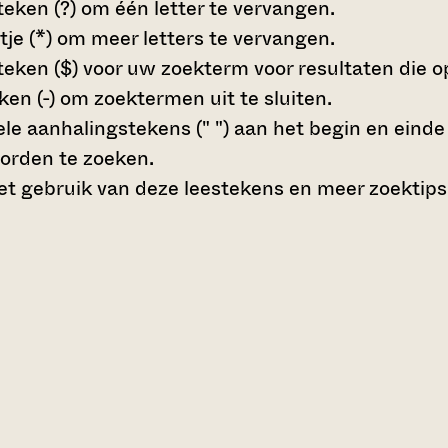
teken (?)
om één letter te vervangen.
tje (*)
om meer letters te vervangen.
teken ($)
voor uw zoekterm voor resultaten die op 
en (-)
om zoektermen uit te sluiten.
le aanhalingstekens (" ")
aan het begin en eind
orden te zoeken.
t gebruik van deze leestekens en meer zoektips