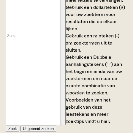
meer letters te vervangen.
Gebruik een
dollarteken ($)
voor uw zoekterm voor
resultaten die op elkaar
lijken.
Gebruik een
minteken (-)
om zoektermen uit te
sluiten.
Gebruik een
Dubbele
aanhalingstekens (" ")
aan
het begin en einde van uw
zoektermen om naar de
exacte combinatie van
woorden te zoeken.
Voorbeelden van het
gebruik van deze
leestekens en meer
zoektips vindt u
hier
.
Zoek
Uitgebreid zoeken