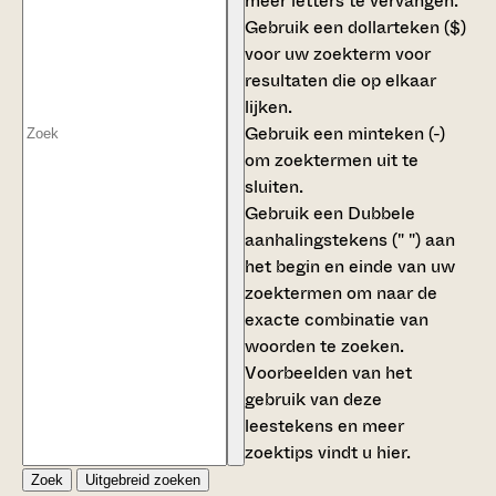
meer letters te vervangen.
Gebruik een
dollarteken ($)
voor uw zoekterm voor
resultaten die op elkaar
lijken.
Gebruik een
minteken (-)
om zoektermen uit te
sluiten.
Gebruik een
Dubbele
aanhalingstekens (" ")
aan
het begin en einde van uw
zoektermen om naar de
exacte combinatie van
woorden te zoeken.
Voorbeelden van het
gebruik van deze
leestekens en meer
zoektips vindt u
hier
.
Zoek
Uitgebreid zoeken