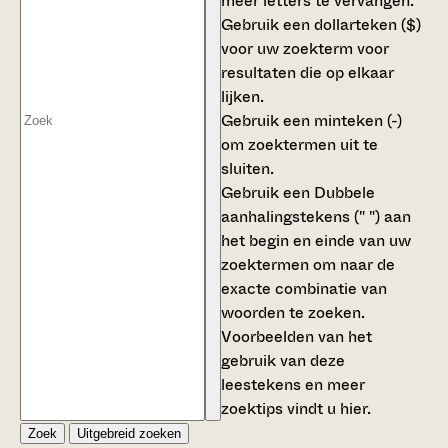
meer letters te vervangen.
Gebruik een
dollarteken ($)
voor uw zoekterm voor
resultaten die op elkaar
lijken.
Gebruik een
minteken (-)
om zoektermen uit te
sluiten.
Gebruik een
Dubbele
aanhalingstekens (" ")
aan
het begin en einde van uw
zoektermen om naar de
exacte combinatie van
woorden te zoeken.
Voorbeelden van het
gebruik van deze
leestekens en meer
zoektips vindt u
hier
.
Zoek
Uitgebreid zoeken