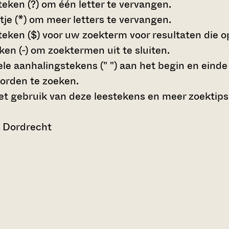
teken (?)
om één letter te vervangen.
tje (*)
om meer letters te vervangen.
teken ($)
voor uw zoekterm voor resultaten die op 
en (-)
om zoektermen uit te sluiten.
le aanhalingstekens (" ")
aan het begin en eind
orden te zoeken.
t gebruik van deze leestekens en meer zoektips
n Dordrecht