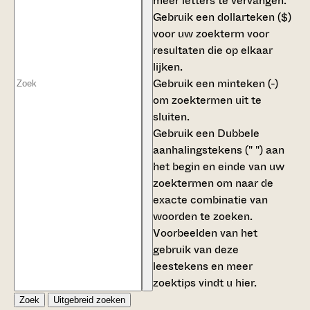
meer letters te vervangen.
Gebruik een
dollarteken ($)
voor uw zoekterm voor
resultaten die op elkaar
lijken.
Gebruik een
minteken (-)
om zoektermen uit te
sluiten.
Gebruik een
Dubbele
aanhalingstekens (" ")
aan
het begin en einde van uw
zoektermen om naar de
exacte combinatie van
woorden te zoeken.
Voorbeelden van het
gebruik van deze
leestekens en meer
zoektips vindt u
hier
.
Zoek
Uitgebreid zoeken