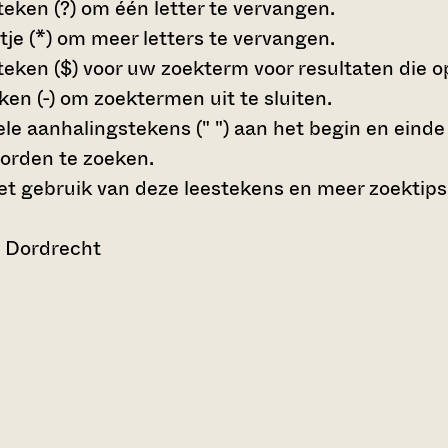
teken (?)
om één letter te vervangen.
tje (*)
om meer letters te vervangen.
teken ($)
voor uw zoekterm voor resultaten die op 
en (-)
om zoektermen uit te sluiten.
le aanhalingstekens (" ")
aan het begin en eind
orden te zoeken.
t gebruik van deze leestekens en meer zoektips
n Dordrecht