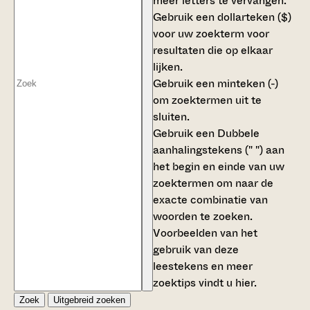
meer letters te vervangen.
Gebruik een
dollarteken ($)
voor uw zoekterm voor
resultaten die op elkaar
lijken.
Gebruik een
minteken (-)
om zoektermen uit te
sluiten.
Gebruik een
Dubbele
aanhalingstekens (" ")
aan
het begin en einde van uw
zoektermen om naar de
exacte combinatie van
woorden te zoeken.
Voorbeelden van het
gebruik van deze
leestekens en meer
zoektips vindt u
hier
.
Zoek
Uitgebreid zoeken