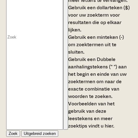
meer letters te vervangen.
Gebruik een
dollarteken ($)
voor uw zoekterm voor
resultaten die op elkaar
lijken.
Gebruik een
minteken (-)
om zoektermen uit te
sluiten.
Gebruik een
Dubbele
aanhalingstekens (" ")
aan
het begin en einde van uw
zoektermen om naar de
exacte combinatie van
woorden te zoeken.
Voorbeelden van het
gebruik van deze
leestekens en meer
zoektips vindt u
hier
.
Zoek
Uitgebreid zoeken