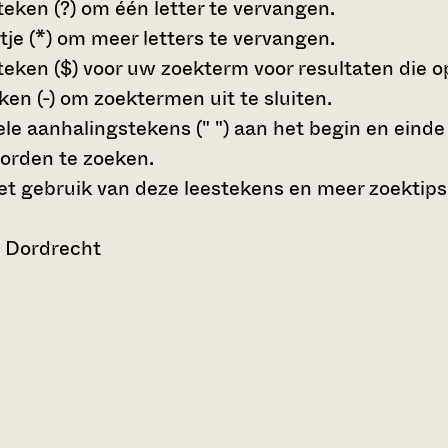
teken (?)
om één letter te vervangen.
tje (*)
om meer letters te vervangen.
teken ($)
voor uw zoekterm voor resultaten die op 
en (-)
om zoektermen uit te sluiten.
le aanhalingstekens (" ")
aan het begin en eind
orden te zoeken.
t gebruik van deze leestekens en meer zoektips
n Dordrecht