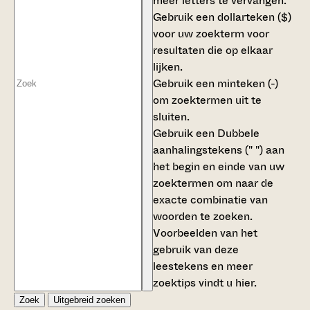
meer letters te vervangen.
Gebruik een
dollarteken ($)
voor uw zoekterm voor
resultaten die op elkaar
lijken.
Gebruik een
minteken (-)
om zoektermen uit te
sluiten.
Gebruik een
Dubbele
aanhalingstekens (" ")
aan
het begin en einde van uw
zoektermen om naar de
exacte combinatie van
woorden te zoeken.
Voorbeelden van het
gebruik van deze
leestekens en meer
zoektips vindt u
hier
.
Zoek
Uitgebreid zoeken