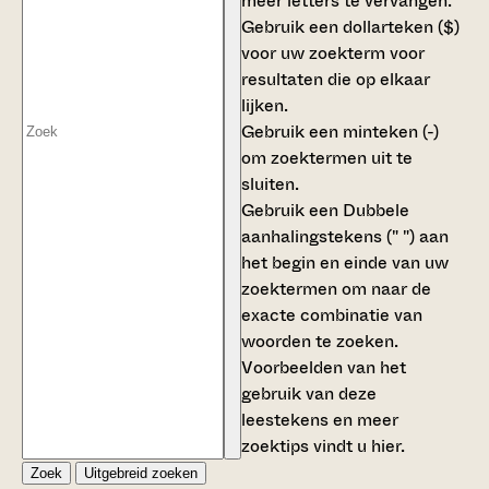
meer letters te vervangen.
Gebruik een
dollarteken ($)
voor uw zoekterm voor
resultaten die op elkaar
lijken.
Gebruik een
minteken (-)
om zoektermen uit te
sluiten.
Gebruik een
Dubbele
aanhalingstekens (" ")
aan
het begin en einde van uw
zoektermen om naar de
exacte combinatie van
woorden te zoeken.
Voorbeelden van het
gebruik van deze
leestekens en meer
zoektips vindt u
hier
.
Zoek
Uitgebreid zoeken