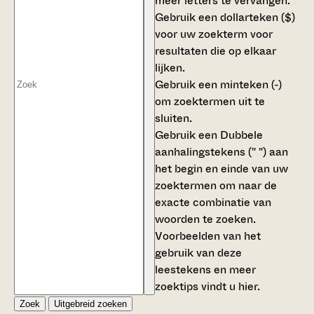
meer letters te vervangen.
Gebruik een
dollarteken ($)
voor uw zoekterm voor
resultaten die op elkaar
lijken.
Gebruik een
minteken (-)
om zoektermen uit te
sluiten.
Gebruik een
Dubbele
aanhalingstekens (" ")
aan
het begin en einde van uw
zoektermen om naar de
exacte combinatie van
woorden te zoeken.
Voorbeelden van het
gebruik van deze
leestekens en meer
zoektips vindt u
hier
.
Zoek
Uitgebreid zoeken