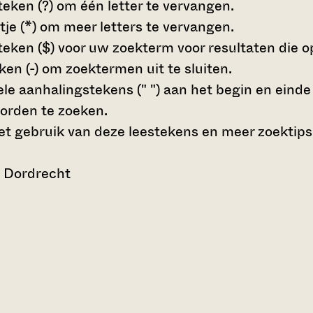
teken (?)
om één letter te vervangen.
tje (*)
om meer letters te vervangen.
teken ($)
voor uw zoekterm voor resultaten die op 
en (-)
om zoektermen uit te sluiten.
le aanhalingstekens (" ")
aan het begin en eind
orden te zoeken.
t gebruik van deze leestekens en meer zoektips
n Dordrecht