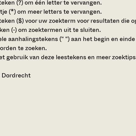
teken (?)
om één letter te vervangen.
tje (*)
om meer letters te vervangen.
teken ($)
voor uw zoekterm voor resultaten die op 
en (-)
om zoektermen uit te sluiten.
le aanhalingstekens (" ")
aan het begin en eind
orden te zoeken.
t gebruik van deze leestekens en meer zoektips
n Dordrecht