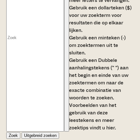
meer letters te vervangen.
Gebruik een
dollarteken ($)
voor uw zoekterm voor
resultaten die op elkaar
lijken.
Gebruik een
minteken (-)
om zoektermen uit te
sluiten.
Gebruik een
Dubbele
aanhalingstekens (" ")
aan
het begin en einde van uw
zoektermen om naar de
exacte combinatie van
woorden te zoeken.
Voorbeelden van het
gebruik van deze
leestekens en meer
zoektips vindt u
hier
.
Zoek
Uitgebreid zoeken