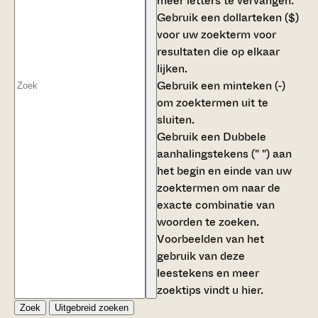
meer letters te vervangen.
Gebruik een
dollarteken ($)
voor uw zoekterm voor
resultaten die op elkaar
lijken.
Gebruik een
minteken (-)
om zoektermen uit te
sluiten.
Gebruik een
Dubbele
aanhalingstekens (" ")
aan
het begin en einde van uw
zoektermen om naar de
exacte combinatie van
woorden te zoeken.
Voorbeelden van het
gebruik van deze
leestekens en meer
zoektips vindt u
hier
.
Zoek
Uitgebreid zoeken