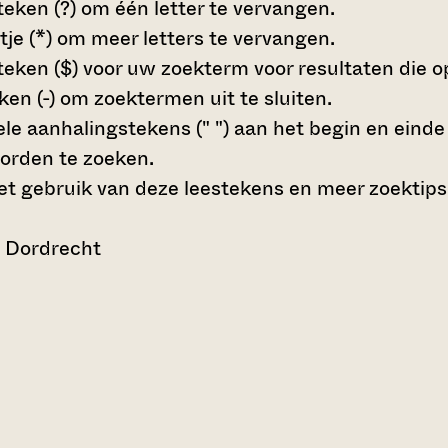
teken (?)
om één letter te vervangen.
tje (*)
om meer letters te vervangen.
teken ($)
voor uw zoekterm voor resultaten die op 
en (-)
om zoektermen uit te sluiten.
le aanhalingstekens (" ")
aan het begin en eind
orden te zoeken.
t gebruik van deze leestekens en meer zoektips
n Dordrecht