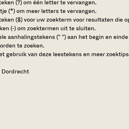
teken (?)
om één letter te vervangen.
tje (*)
om meer letters te vervangen.
teken ($)
voor uw zoekterm voor resultaten die op 
en (-)
om zoektermen uit te sluiten.
le aanhalingstekens (" ")
aan het begin en eind
orden te zoeken.
t gebruik van deze leestekens en meer zoektips
n Dordrecht