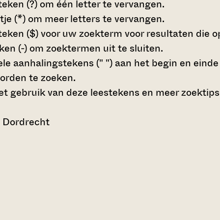
teken (?)
om één letter te vervangen.
tje (*)
om meer letters te vervangen.
teken ($)
voor uw zoekterm voor resultaten die op 
en (-)
om zoektermen uit te sluiten.
le aanhalingstekens (" ")
aan het begin en eind
orden te zoeken.
t gebruik van deze leestekens en meer zoektips
n Dordrecht