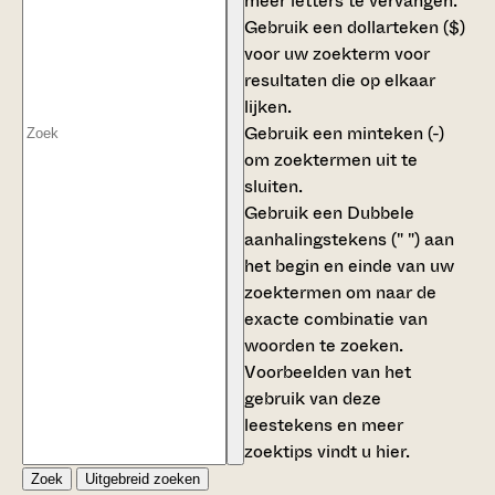
meer letters te vervangen.
Gebruik een
dollarteken ($)
voor uw zoekterm voor
resultaten die op elkaar
lijken.
Gebruik een
minteken (-)
om zoektermen uit te
sluiten.
Gebruik een
Dubbele
aanhalingstekens (" ")
aan
het begin en einde van uw
zoektermen om naar de
exacte combinatie van
woorden te zoeken.
Voorbeelden van het
gebruik van deze
leestekens en meer
zoektips vindt u
hier
.
Zoek
Uitgebreid zoeken