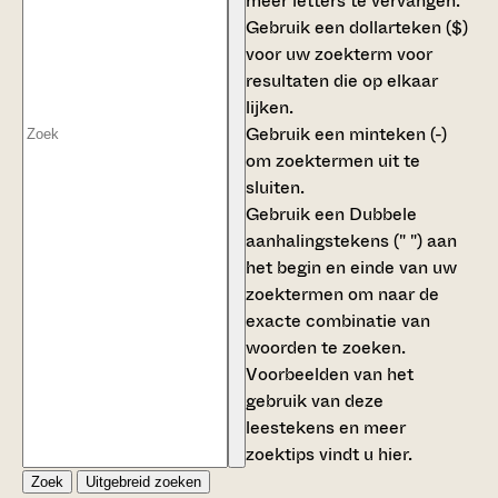
meer letters te vervangen.
Gebruik een
dollarteken ($)
voor uw zoekterm voor
resultaten die op elkaar
lijken.
Gebruik een
minteken (-)
om zoektermen uit te
sluiten.
Gebruik een
Dubbele
aanhalingstekens (" ")
aan
het begin en einde van uw
zoektermen om naar de
exacte combinatie van
woorden te zoeken.
Voorbeelden van het
gebruik van deze
leestekens en meer
zoektips vindt u
hier
.
Zoek
Uitgebreid zoeken