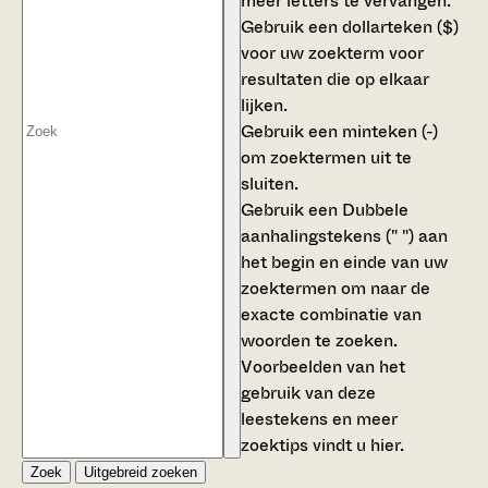
meer letters te vervangen.
Gebruik een
dollarteken ($)
voor uw zoekterm voor
resultaten die op elkaar
lijken.
Gebruik een
minteken (-)
om zoektermen uit te
sluiten.
Gebruik een
Dubbele
aanhalingstekens (" ")
aan
het begin en einde van uw
zoektermen om naar de
exacte combinatie van
woorden te zoeken.
Voorbeelden van het
gebruik van deze
leestekens en meer
zoektips vindt u
hier
.
Zoek
Uitgebreid zoeken