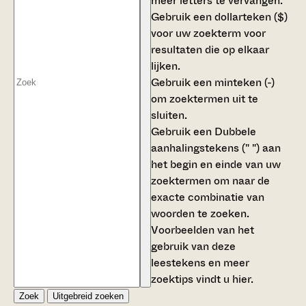
meer letters te vervangen.
Gebruik een
dollarteken ($)
voor uw zoekterm voor
resultaten die op elkaar
lijken.
Gebruik een
minteken (-)
om zoektermen uit te
sluiten.
Gebruik een
Dubbele
aanhalingstekens (" ")
aan
het begin en einde van uw
zoektermen om naar de
exacte combinatie van
woorden te zoeken.
Voorbeelden van het
gebruik van deze
leestekens en meer
zoektips vindt u
hier
.
Zoek
Uitgebreid zoeken