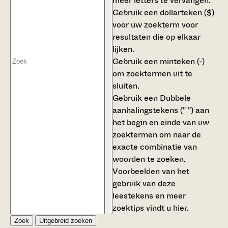
meer letters te vervangen.
Gebruik een
dollarteken ($)
voor uw zoekterm voor
resultaten die op elkaar
lijken.
Gebruik een
minteken (-)
om zoektermen uit te
sluiten.
Gebruik een
Dubbele
aanhalingstekens (" ")
aan
het begin en einde van uw
zoektermen om naar de
exacte combinatie van
woorden te zoeken.
Voorbeelden van het
gebruik van deze
leestekens en meer
zoektips vindt u
hier
.
Zoek
Uitgebreid zoeken