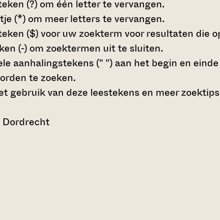
teken (?)
om één letter te vervangen.
tje (*)
om meer letters te vervangen.
teken ($)
voor uw zoekterm voor resultaten die op 
en (-)
om zoektermen uit te sluiten.
le aanhalingstekens (" ")
aan het begin en eind
orden te zoeken.
t gebruik van deze leestekens en meer zoektips
n Dordrecht