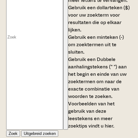
meer letters te vervangen.
Gebruik een
dollarteken ($)
voor uw zoekterm voor
resultaten die op elkaar
lijken.
Gebruik een
minteken (-)
om zoektermen uit te
sluiten.
Gebruik een
Dubbele
aanhalingstekens (" ")
aan
het begin en einde van uw
zoektermen om naar de
exacte combinatie van
woorden te zoeken.
Voorbeelden van het
gebruik van deze
leestekens en meer
zoektips vindt u
hier
.
Zoek
Uitgebreid zoeken