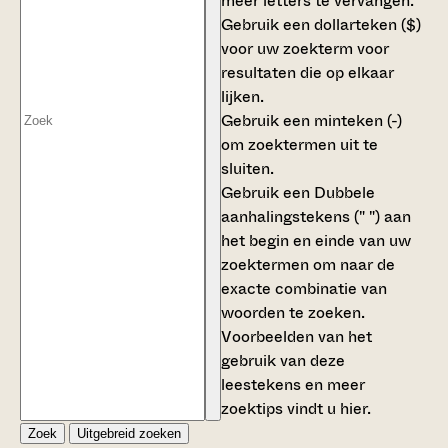
meer letters te vervangen.
Gebruik een
dollarteken ($)
voor uw zoekterm voor
resultaten die op elkaar
lijken.
Gebruik een
minteken (-)
om zoektermen uit te
sluiten.
Gebruik een
Dubbele
aanhalingstekens (" ")
aan
het begin en einde van uw
zoektermen om naar de
exacte combinatie van
woorden te zoeken.
Voorbeelden van het
gebruik van deze
leestekens en meer
zoektips vindt u
hier
.
Zoek
Uitgebreid zoeken